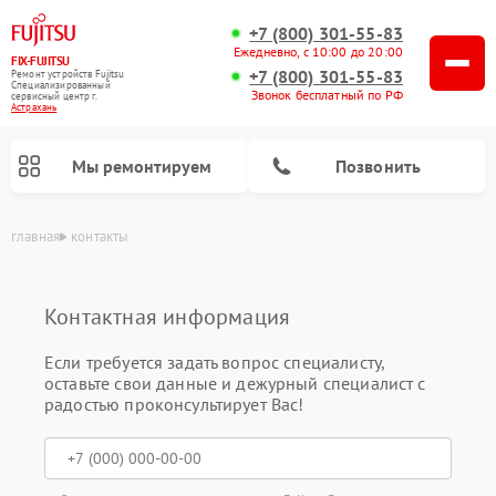
+7 (800) 301-55-83
Ежедневно, с 10:00 до 20:00
FIX-FUJITSU
+7 (800) 301-55-83
Ремонт устройств Fujitsu
Специализированный
Звонок бесплатный по РФ
cервисный центр г.
Астрахань
Мы ремонтируем
Позвонить
главная
контакты
Контактная информация
Если требуется задать вопрос специалисту,
оставьте свои данные и дежурный специалист с
Ремонт сетевых хранилищ Fujitsu
радостью проконсультирует Вас!