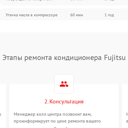
Утечка масла в компрессоре
60 мин
1 год
Повреждение трубопроводов
60 мин
1 год
Неисправность четырехходового
60 мин
1 год
клапана
Этапы ремонта кондиционера Fujitsu
Поломка подшипников
60 мин
1 год
вентилятора
Повреждение корпуса
60 мин
1 год
2. Консультация
u
Менеджер колл центра позвонит вам,
проинформирует по цене ремонта вашего
кондиционера а также ответит на все ваши