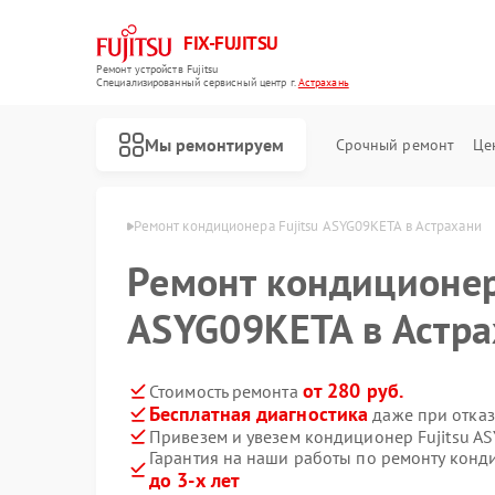
FIX-FUJITSU
Ремонт устройств Fujitsu
Специализированный cервисный центр г.
Астрахань
Мы ремонтируем
Срочный ремонт
Це
Fujitsu в Астрахани
Ремонт кондиционера Fujitsu ASYG09KETA в Астрахани
Ремонт кондиционер
ASYG09KETA в Астр
Ремонт сетевых хранилищ Fujitsu
от 280 руб.
Стоимость ремонта
Бесплатная диагностика
даже при отказ
Привезем и увезем кондиционер Fujitsu A
Гарантия на наши работы по ремонту конд
до 3-х лет