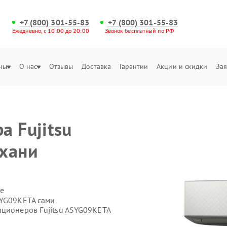
+7 (800) 301-55-83
+7 (800) 301-55-83
Ежедневно, с 10:00 до 20:00
Звонок бесплатный по РФ
ны
О нас
Отзывы
Доставка
Гарантии
Акции и скидки
Зая
а Fujitsu
ахани
е
SYG09KETA сами
иционеров Fujitsu ASYG09KETA