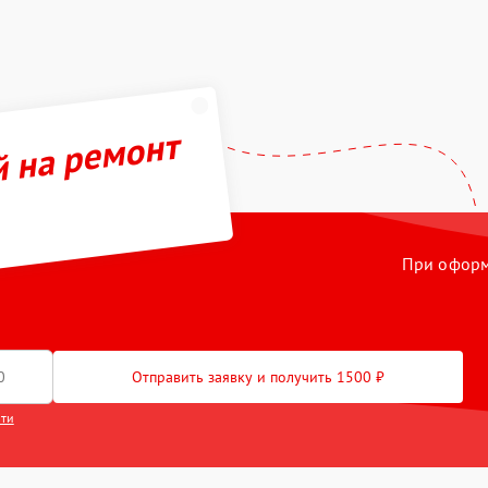
й на ремонт
При оформл
Отправить заявку и получить 1500 ₽
сти