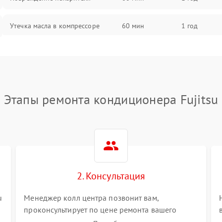
Утечка масла в компрессоре
60 мин
1 год
Повреждение трубопроводов
60 мин
1 год
Неисправность четырехходового
60 мин
1 год
клапана
Этапы ремонта кондиционера Fujitsu
Поломка подшипников
60 мин
1 год
вентилятора
Повреждение корпуса
60 мин
1 год
2. Консультация
u
Менеджер колл центра позвонит вам,
проконсультирует по цене ремонта вашего
кондиционера а также ответит на все ваши