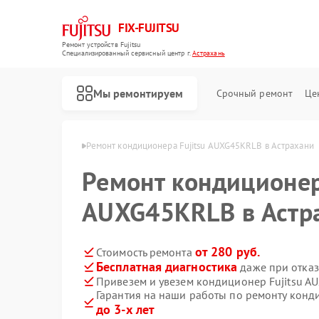
FIX-FUJITSU
Ремонт устройств Fujitsu
Специализированный cервисный центр г.
Астрахань
Мы ремонтируем
Срочный ремонт
Це
Fujitsu в Астрахани
Ремонт кондиционера Fujitsu AUXG45KRLB в Астрахани
Ремонт кондиционер
AUXG45KRLB в Астр
Ремонт сетевых хранилищ Fujitsu
от 280 руб.
Стоимость ремонта
Бесплатная диагностика
даже при отказ
Привезем и увезем кондиционер Fujitsu A
Гарантия на наши работы по ремонту конд
до 3-х лет