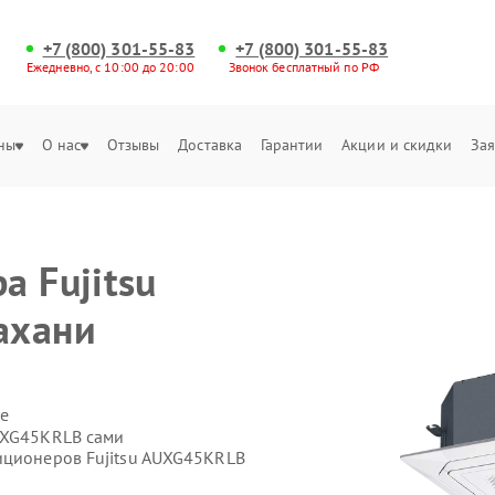
+7 (800) 301-55-83
+7 (800) 301-55-83
Ежедневно, с 10:00 до 20:00
Звонок бесплатный по РФ
ны
О нас
Отзывы
Доставка
Гарантии
Акции и скидки
Зая
а Fujitsu
ахани
е
UXG45KRLB сами
иционеров Fujitsu AUXG45KRLB