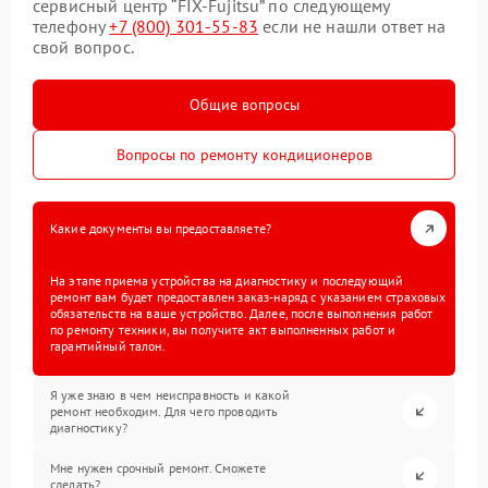
сервисный центр “FIX-Fujitsu” по следующему
телефону
+7 (800) 301-55-83
если не нашли ответ на
свой вопрос.
Общие вопросы
Вопросы по ремонту кондиционеров
Какие документы вы предоставляете?
На этапе приема устройства на диагностику и последующий
ремонт вам будет предоставлен заказ-наряд с указанием страховых
обязательств на ваше устройство. Далее, после выполнения работ
по ремонту техники, вы получите акт выполненных работ и
гарантийный талон.
Я уже знаю в чем неисправность и какой
ремонт необходим. Для чего проводить
диагностику?
Мне нужен срочный ремонт. Сможете
сделать?