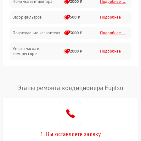
Поломка вентилятора
2000 ₽
Подробнее →
Работа системы
Засор фильтров
500 ₽
Подробнее →
Фильтрация
Повреждение испарителя
3000 ₽
Подробнее →
Хладагент
Утечка масла в
2000 ₽
Подробнее →
компрессоре
Повреждение
1500 ₽
Подробнее →
трубопроводов
Этапы ремонта кондиционера Fujitsu
Неисправность
2000 ₽
Подробнее →
четырехходового клапана
Поломка подшипников
1500 ₽
Подробнее →
вентилятора
Повреждение корпуса
1000 ₽
Подробнее →
1. Вы оставляете заявку