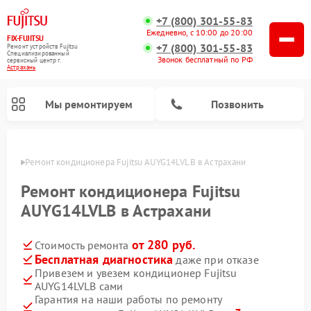
+7 (800) 301-55-83
Ежедневно, с 10:00 до 20:00
FIX-FUJITSU
+7 (800) 301-55-83
Ремонт устройств Fujitsu
Специализированный
Звонок бесплатный по РФ
cервисный центр г.
Астрахань
Мы ремонтируем
Позвонить
ахани
Ремонт кондиционера Fujitsu AUYG14LVLB в Астрахани
Ремонт кондиционера Fujitsu
AUYG14LVLB в Астрахани
Ремонт сетевых хранилищ Fujitsu
от 280 руб.
Стоимость ремонта
Бесплатная диагностика
даже при отказе
Привезем и увезем кондиционер Fujitsu
AUYG14LVLB сами
Гарантия на наши работы по ремонту