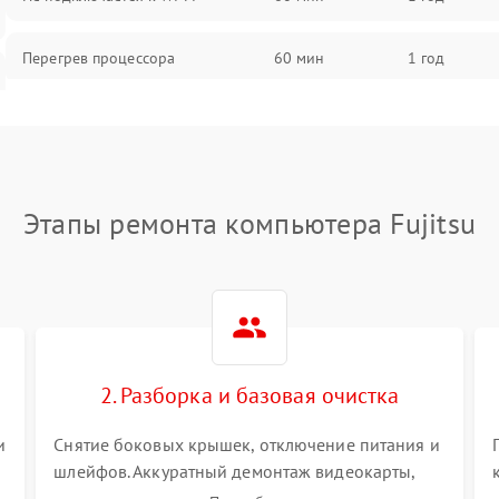
Перегрев процессора
60 мин
1 год
Проблемы с видеокартой
60 мин
1 год
Проблемы с подключением
60 мин
1 год
внешних устройств
Этапы ремонта компьютера Fujitsu
Не работает система охлаждения
60 мин
1 год
Ошибки в работе оперативной
60 мин
1 год
памяти
2. Разборка и базовая очистка
Не распознается USB-порт
60 мин
1 год
и
Снятие боковых крышек, отключение питания и
шлейфов. Аккуратный демонтаж видеокарты,
оперативной памяти и кулеров. Тщательная