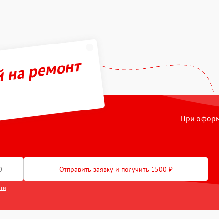
й на ремонт
При оформл
Отправить заявку и получить 1500 ₽
сти