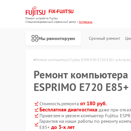
FIX-FUJITSU
Ремонт устройств Fujitsu
Специализированный cервисный центр г.
Астрахань
Мы ремонтируем
Срочный ремонт
Це
Fujitsu в Астрахани
Ремонт компьютера Fujitsu ESPRIMO E720 E85+ в Астрах
Ремонт компьютера 
ESPRIMO E720 E85+ 
Ремонт кондиционеров Fujitsu
Ремонт сетевых хранилищ Fujitsu
от 180 руб.
Стоимость ремонта
Бесплатная диагностика
даже при отказ
Привезем и увезем компьютер Fujitsu ESP
Гарантия на наши работы по ремонту комп
до 3-х лет
E85+