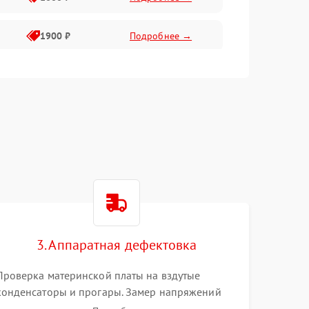
1900 ₽
Подробнее →
1800 ₽
Подробнее →
1400 ₽
Подробнее →
1700 ₽
Подробнее →
1500 ₽
Подробнее →
3. Аппаратная дефектовка
1300 ₽
Подробнее →
Проверка материнской платы на вздутые
конденсаторы и прогары. Замер напряжений
мультиметром. Тестирование оперативной