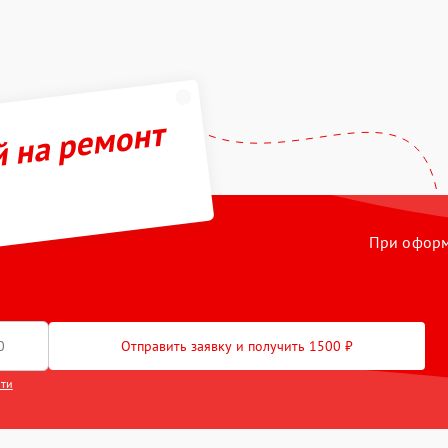
й на ремонт
При оформл
Отправить заявку и получить 1500 ₽
сти