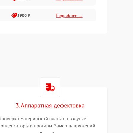
1900 ₽
Подробнее →
1800 ₽
Подробнее →
1400 ₽
Подробнее →
1700 ₽
Подробнее →
1500 ₽
Подробнее →
3. Аппаратная дефектовка
1300 ₽
Подробнее →
Проверка материнской платы на вздутые
конденсаторы и прогары. Замер напряжений
мультиметром. Тестирование оперативной