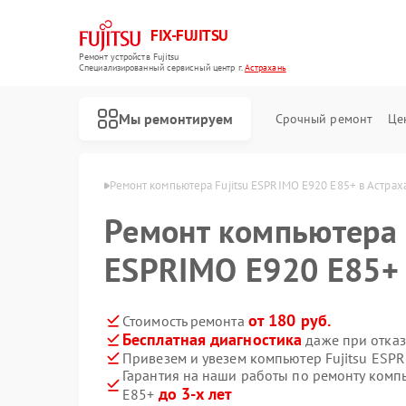
FIX-FUJITSU
Ремонт устройств Fujitsu
Специализированный cервисный центр г.
Астрахань
Мы ремонтируем
Срочный ремонт
Це
Fujitsu в Астрахани
Ремонт компьютера Fujitsu ESPRIMO E920 E85+ в Астрах
Ремонт компьютера 
ESPRIMO E920 E85+ 
Ремонт кондиционеров Fujitsu
Ремонт сетевых хранилищ Fujitsu
от 180 руб.
Стоимость ремонта
Бесплатная диагностика
даже при отказ
Привезем и увезем компьютер Fujitsu ESP
Гарантия на наши работы по ремонту комп
до 3-х лет
E85+