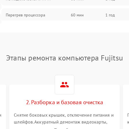
Перегрев процессора
60 мин
1 год
Проблемы с видеокартой
60 мин
1 год
Проблемы с подключением
60 мин
1 год
внешних устройств
Этапы ремонта компьютера Fujitsu
Не работает система охлаждения
60 мин
1 год
Ошибки в работе оперативной
60 мин
1 год
памяти
2. Разборка и базовая очистка
Не распознается USB-порт
60 мин
1 год
и
Снятие боковых крышек, отключение питания и
шлейфов. Аккуратный демонтаж видеокарты,
оперативной памяти и кулеров. Тщательная