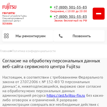
+7 (800) 301-55-83
Ежедневно, с 10:00 до 20:00
FIX-FUJITSU
+7 (800) 301-55-83
Ремонт устройств Fujitsu
Специализированный
Звонок бесплатный по РФ
cервисный центр г.
Астрахань
Мы ремонтируем
Позвонить
Главная
Политика конфиденциальности
Согласие на обработку персональных данных
веб-сайта сервисного центра Fujitsu
Настоящим, в соответствии с требованиями Федерального
закона от 27.07.2006 г. № 152-ФЗ "О персональных
данных", я, нижеподписавшийся, выражаю свое согласие
Ремонт сетевых хранилищ Fujitsu
на обработку моих персональных данных
администрацией ресурса
https://ast.fujitsu-fix.ru
без каких-
либо оговорок и ограничений. Я разрешаю
администрации совершать все необходимые действия с