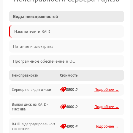
Виды неисправностей
Накопители и RAID
Питание и электрика
Программное обеспечение и ОС
Неисправности
Стоимость
Охлаждение и температура
Сервер не видит диски
3500 ₽
Подробнее →
Материнская плата и процессор
Выпал диск из RAID-
Сеть и коммуникации
4000 ₽
Подробнее →
массива
BIOS / прошивки
RAID в деградированном
4500 ₽
Подробнее →
состоянии