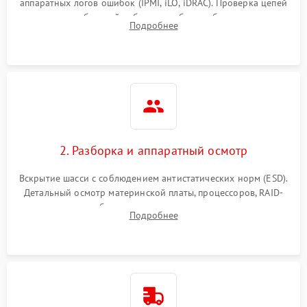
аппаратных логов ошибок (IPMI, iLO, iDRAC). Проверка цепей
Влага и внешные воздействия
питания и базовой работоспособности без вскрытия
Подробнее
корпуса для быстрой локализации сбоя.
2. Разборка и аппаратный осмотр
Вскрытие шасси с соблюдением антистатических норм (ESD).
Детальный осмотр материнской платы, процессоров, RAID-
контроллеров и блоков питания на наличие термических
Подробнее
повреждений, прогаров или окислений.