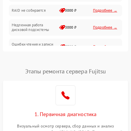
Оперативная память
RAID не собирается
5000 ₽
Подробнее →
Корпус и механика
Медленная работа
3000 ₽
Подробнее →
дисковой подсистемы
Контроллеры и интерфейсы
Ошибки чтения и записи
Виртуализация и сервисы
3500 ₽
Подробнее →
данных
Влага и внешние воздействия
Потеря данных
5000 ₽
Подробнее →
Этапы ремонта сервера Fujitsu
Программные сбои
Общие поломки
Система охлаждения
1. Первичная диагностика
Режим работы
Визуальный осмотр сервера, сбор данных и анализ