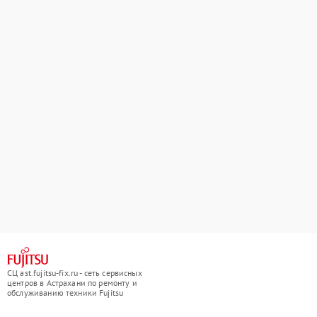
СЦ ast.fujitsu-fix.ru - сеть сервисных
центров в Астрахани по ремонту и
обслуживанию техники Fujitsu