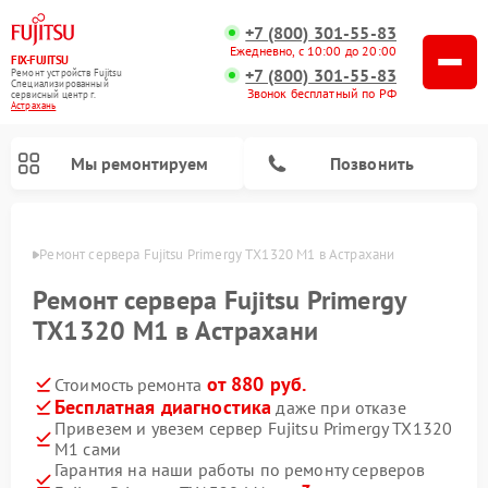
+7 (800) 301-55-83
Ежедневно, с 10:00 до 20:00
FIX-FUJITSU
+7 (800) 301-55-83
Ремонт устройств Fujitsu
Специализированный
Звонок бесплатный по РФ
cервисный центр г.
Астрахань
Мы ремонтируем
Позвонить
ахани
Ремонт сервера Fujitsu Primergy TX1320 M1 в Астрахани
Ремонт сервера Fujitsu Primergy
TX1320 M1 в Астрахани
Ремонт сетевых хранилищ Fujitsu
от 880 руб.
Стоимость ремонта
Бесплатная диагностика
даже при отказе
Привезем и увезем сервер Fujitsu Primergy TX1320
M1 сами
Гарантия на наши работы по ремонту серверов