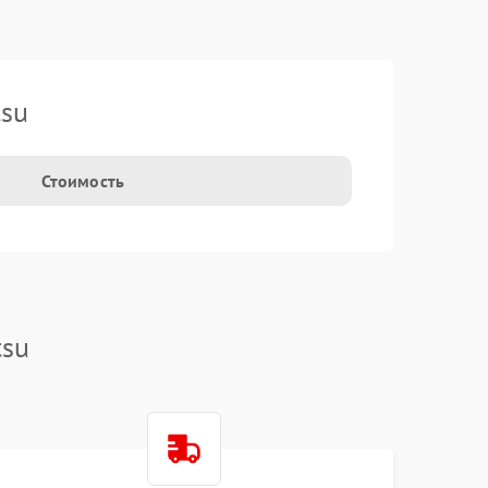
tsu
Стоимость
tsu