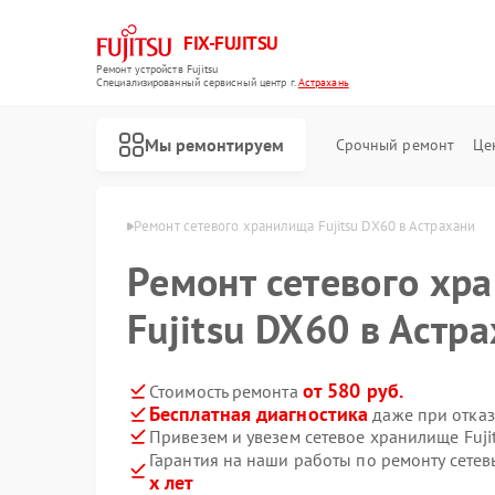
FIX-FUJITSU
Ремонт устройств Fujitsu
Специализированный cервисный центр г.
Астрахань
Мы ремонтируем
Срочный ремонт
Це
Fujitsu в Астрахани
Ремонт сетевого хранилища Fujitsu DX60 в Астрахани
Ремонт сетевого хр
Fujitsu DX60 в Астр
Ремонт кондиционеров Fujitsu
от 580 руб.
Стоимость ремонта
Бесплатная диагностика
даже при отказ
Привезем и увезем сетевое хранилище Fuji
Гарантия на наши работы по ремонту сете
х лет