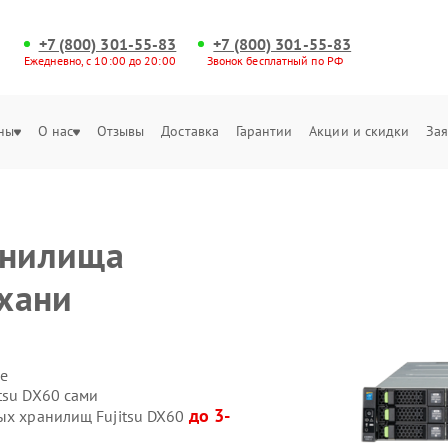
+7 (800) 301-55-83
+7 (800) 301-55-83
Ежедневно, с 10:00 до 20:00
Звонок бесплатный по РФ
ны
О нас
Отзывы
Доставка
Гарантии
Акции и скидки
Зая
анилища
ахани
е
tsu DX60 сами
до 3-
вых хранилищ Fujitsu DX60