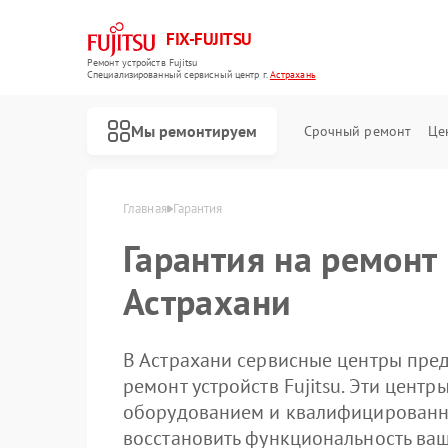
FIX-FUJITSU
Ремонт устройств Fujitsu
Специализированный cервисный центр г.
Астрахань
Мы ремонтируем
Срочный ремонт
Це
Главная
Гарантия
Гарантия на ремонт
Астрахани
Ремонт кондиционеров Fujitsu
Ремонт сетевых хранилищ Fujitsu
В Астрахани сервисные центры пре
ремонт устройств Fujitsu. Эти цен
оборудованием и квалифицированн
восстановить функциональность ваш