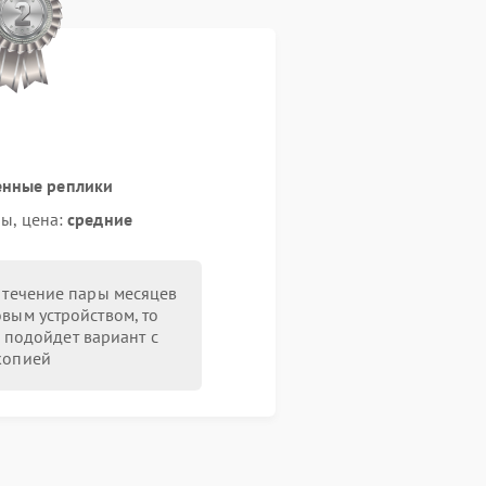
енные реплики
ы, цена:
средние
в течение пары месяцев
овым устройством, то
 подойдет вариант с
копией