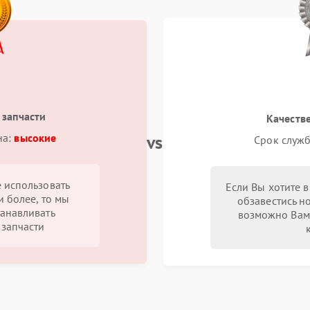
 запчасти
Качеств
vs
на:
высокие
Срок служб
 использовать
Если Вы хотите 
и более, то мы
обзавестись н
анавливать
возможно Вам
запчасти